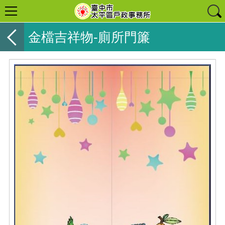
金檔吉祥物-廁所門簾