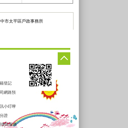
臺中市太平區戶政事務所
籍登記
司網路預
訊小叮嚀
分證
關便民服務