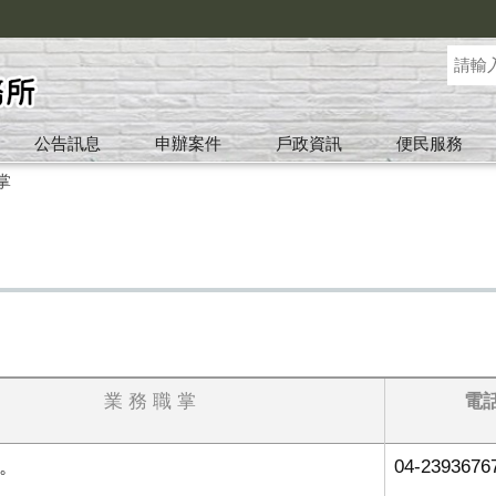
公告訊息
申辦案件
戶政資訊
便民服務
掌
業 務 職 掌
電
。
04-2393676