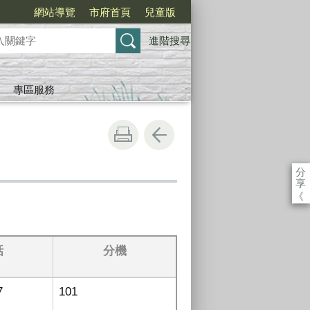
網站導覽
市府首頁
兒童版
進階搜尋
專區服務
分
享
《
話
分機
7
101