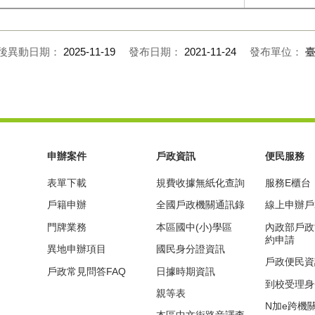
後異動日期：
2025-11-19
發布日期：
2021-11-24
發布單位：
申辦案件
戶政資訊
便民服務
表單下載
規費收據無紙化查詢
服務E櫃台
戶籍申辦
全國戶政機關通訊錄
線上申辦戶
門牌業務
本區國中(小)學區
內政部戶政
約申請
異地申辦項目
國民身分證資訊
戶政便民資
戶政常見問答FAQ
日據時期資訊
到校受理身
親等表
N加e跨機