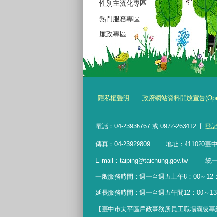
性別主流化專區
熱門服務專區
廉政專區
隱私權聲明
政府網站資料開放宣告(Open Da
電話：04-23936767 或 0972-263412【
登
傳真：04-23929809 地址：411020
E-mail：taiping@taichung.gov.tw 
一般服務時間：
週一至週五上午8：00～12：0
延長服務時間：週一至週五午間12：00
～
1
【臺中市太平區戶政事務所員工職場霸凌專線】04-