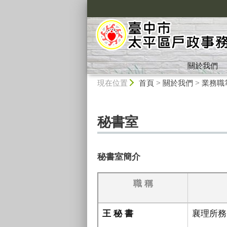
:::
關於我們
:::
現在位置
首頁
>
關於我們
>
業務職
秘書室
秘書室簡介
職
稱
王 秘 書
襄理所務