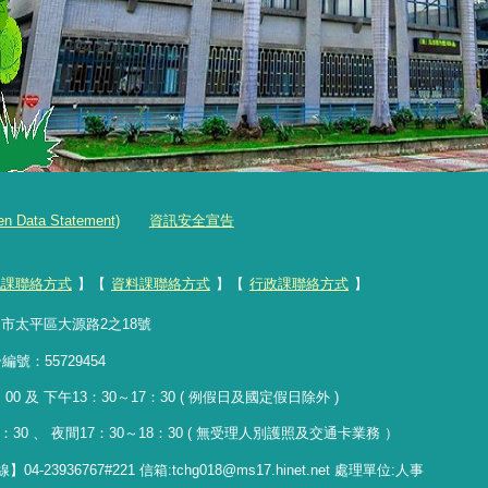
ta Statement)
資訊安全宣告
記課聯絡方式
】【
資料課聯絡方式
】【
行政課聯絡方式
】
臺中市太平區大源路2之18號
統一編號：55729454
0 及 下午13：30～17：30 ( 例假日及國定假日除外 )
3：30 、 夜間17：30
～
18：30 ( 無受理人別護照及交通卡業務 ）
23936767#221 信箱
:
tchg018@ms17.hinet.net 處理單位:人事