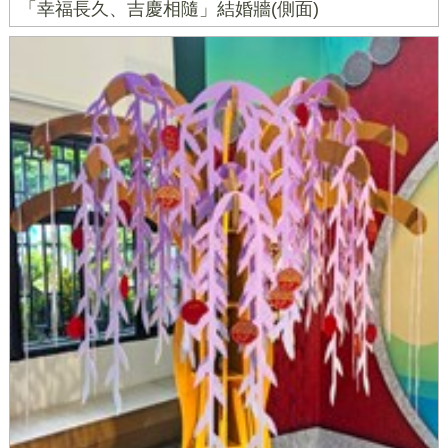
「幸福長久、吉慶相隨」結婚牆(側面)