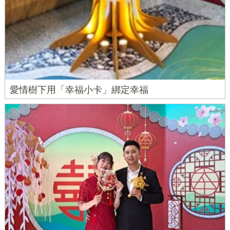
愛情樹下用「幸福小卡」綁定幸福