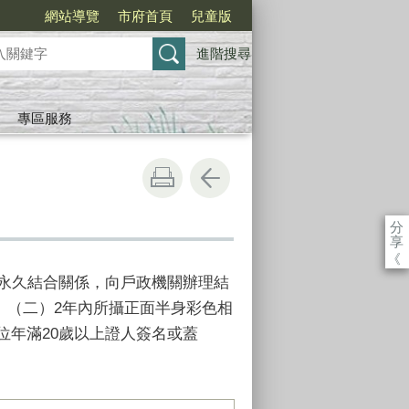
網站導覽
市府首頁
兒童版
進階搜尋
專區服務
分
享
《
之永久結合關係，向戶政機關辦理結
。 （二）2年內所攝正面半身彩色相
2位年滿20歲以上證人簽名或蓋