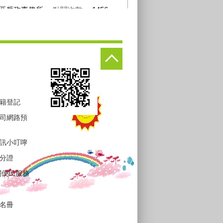
區戶政事務所
點閱次數：
1456
籍登記
司網路預
訊小叮嚀
分證
關便民服務
名冊