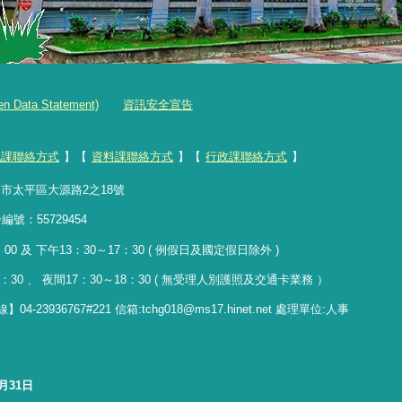
ta Statement)
資訊安全宣告
記課聯絡方式
】【
資料課聯絡方式
】【
行政課聯絡方式
】
臺中市太平區大源路2之18號
統一編號：55729454
0 及 下午13：30～17：30 ( 例假日及國定假日除外 )
3：30 、 夜間17：30
～
18：30 ( 無受理人別護照及交通卡業務 ）
23936767#221 信箱
:
tchg018@ms17.hinet.net 處理單位:人事
7月31日