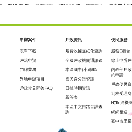
期：
2019-06-08
發布日期：
2019-05-30
發布單位：
臺中市太平
申辦案件
戶政資訊
便民服務
表單下載
規費收據無紙化查詢
服務E櫃台
戶籍申辦
全國戶政機關通訊錄
線上申辦戶
門牌業務
本區國中(小)學區
內政部戶政
約申請
異地申辦項目
國民身分證資訊
戶政便民資
戶政常見問答FAQ
日據時期資訊
到校受理身
親等表
N加e跨機
本區中文街路音譯查
詢
網網相連
臺中市里長