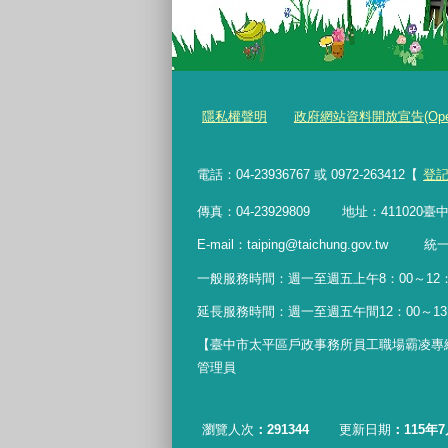
隱私權聲明
政府網站資料開放宣告(Open Da
電話：04-23936767 或 0972-263412【
登
傳真：04-23929809 地址：411020
E-mail：taiping@taichung.gov.tw 
一般服務時間：
週一至週五上午8：00～12：0
延長服務時間：週一至週五午間12：00
～
1
【臺中市太平區戶政事務所員工職場霸凌專線】04-
管理員
瀏覽人次
291344
更新日期
115年